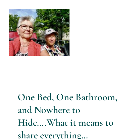
Services
View
Larger
All Articles
Image
Contact us
WooCommerce Cart
WooCommerce My Account
One Bed, One Bathroom,
and Nowhere to
Hide
….
What it means to
share everything…