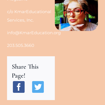
c/o KmarEducational
Services, Inc.
info@KmarEducation.org
203.505.3660
Share This
Page!