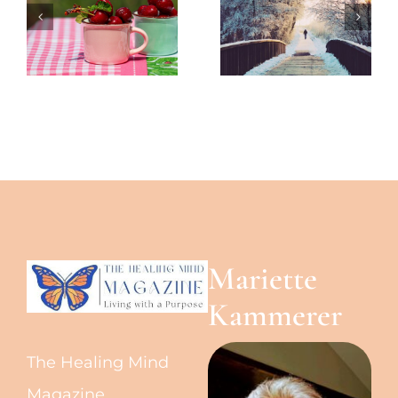
Kammerer
Kammerer
-The
-The
Healing
Healing
Mind
Mind
Magazine
Magazine
Mariette
Kammerer
The Healing Mind
Magazine