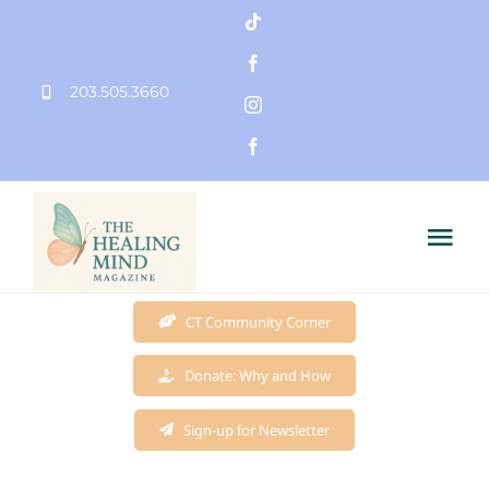
Skip
to
203.505.3660
content
Tog
Nav
Home
CT Community Corner
Donate: Why and How
Founder
Sign-up for Newsletter
Mission